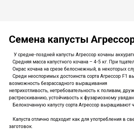
Семена капусты Агресс
ор
У средне-поздней капусты Агрессор кочаны аккуратно
Средняя масса капустного кочана – 4-5 кг. При тщател
Окрас кочана на срезе белоснежный, в некоторых сл
Среди неоспоримых достоинств сорта Агрессор F1 в
возможность безрассадного выращивания
неприхотливость, нетребовательность к поливам, дру
растрескиванию, устойчивость к фузариозному увядан
Белокочанную капусту сорта Агрессор выращивают че
Капуста отлично подходит как для употребления в св
заготовок.